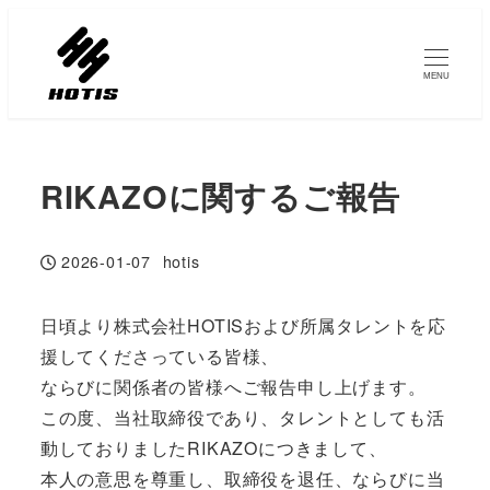
メ
イ
ン
MENU
コ
ン
テ
RIKAZOに関するご報告
ン
ツ
2026-01-07
hotis
へ
投稿日
著
移
者
日頃より株式会社HOTISおよび所属タレントを応
動
援してくださっている皆様、
ならびに関係者の皆様へご報告申し上げます。
この度、当社取締役であり、タレントとしても活
動しておりましたRIKAZOにつきまして、
本人の意思を尊重し、取締役を退任、ならびに当